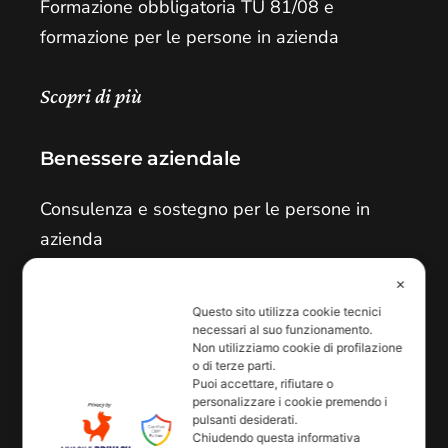
Formazione obbligatoria TU 81/08 e
formazione per le persone in azienda
Scopri di più
Benessere aziendale
Consulenza e sostegno per le persone in
azienda
✕
Scopri di più
Questo sito utilizza cookie tecnici
necessari al suo funzionamento.
Non utilizziamo cookie di profilazione
Contatti
o di terze parti.
Puoi accettare, rifiutare o
Via G. La Pira 19/4
personalizzare i cookie premendo i
pulsanti desiderati.
San Donà di Piave - VE
Chiudendo questa informativa