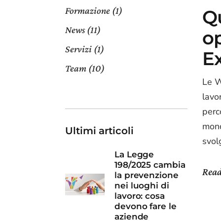
Formazione
(1)
Q
News
(11)
op
Servizi
(1)
E
Team
(10)
Le W
lavo
perc
mond
Ultimi articoli
svol
La Legge
198/2025 cambia
Rea
la prevenzione
nei luoghi di
lavoro: cosa
devono fare le
aziende