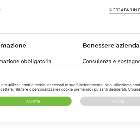
e
© 2024
BKR IN
rmazione
Benessere azienda
mazione obbligatoria
Consulenza e sostegn
81/08 e formazione
per le persone in azie
 le persone in azienda
sito utilizza cookie tecnici necessari al suo funzionamento.
Non utilizziamo cooki
Scopri di più
cettare, rifiutare o personalizzare i cookie premendo i pulsanti desiderati.
Chiude
pri di più
Accetta
Rifiuta