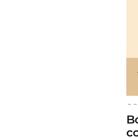
Bo
co