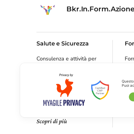
Bkr.In.Form.Azion
Salute e Sicurezza
Fo
Consulenza e attività per
For
le aziende attraverso il
TU 
medico competente
per
Questo 
Consulenza sugli obblighi
Puoi ac
Sco
delineati dal TU 81 del
2008
Scopri di più