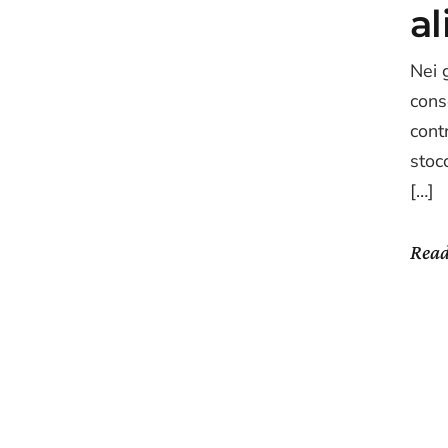
a
Nei g
cons
contr
stocc
[…]
Rea