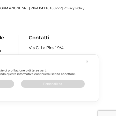
.FORM.AZIONE SRL
| P.IVA 04110180272
| Privacy Policy
le
Contatti
Via G. La Pira 19/4
o
San Donà di Piave - VE
nda
✕
info@bkrinformazione.it
e di profilazione o di terze parti.
ndo questa informativa continuerai senza accettare.
+39 0421 1846058
Personalizza