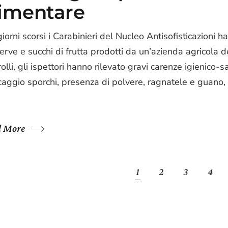
limentare
iorni scorsi i Carabinieri del Nucleo Antisofisticazioni h
erve e succhi di frutta prodotti da un’azienda agricola d
olli, gli ispettori hanno rilevato gravi carenze igienico-sa
aggio sporchi, presenza di polvere, ragnatele e guano, olt
d More
1
2
3
4