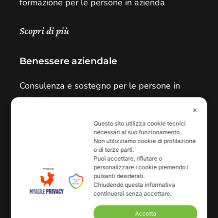
formazione per le persone in azienda
Scopri di più
Benessere aziendale
Consulenza e sostegno per le persone in
azienda
✕
Questo sito utilizza cookie tecnici
Scopri di più
necessari al suo funzionamento.
Non utilizziamo cookie di profilazione
o di terze parti.
Contatti
Puoi accettare, rifiutare o
personalizzare i cookie premendo i
pulsanti desiderati.
Via G. La Pira 19/4
Chiudendo questa informativa
continuerai senza accettare.
San Donà di Piave - VE
info@bkrinformazione.it
Accetta