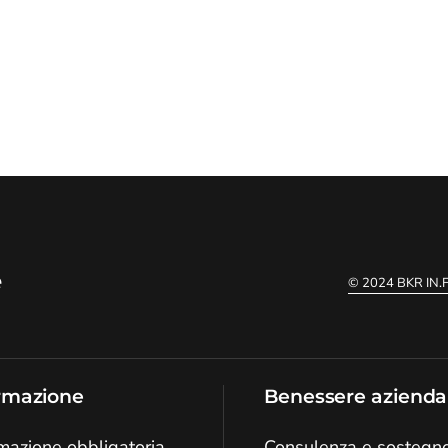
e
© 2024
BKR IN
rmazione
Benessere azienda
mazione obbligatoria
Consulenza e sostegn