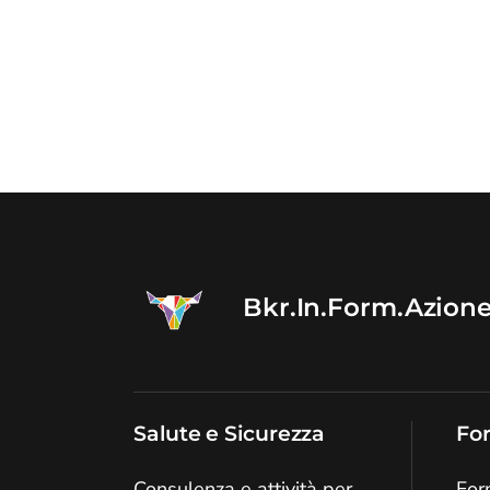
Bkr.In.Form.Azion
Salute e Sicurezza
Fo
Consulenza e attività per
For