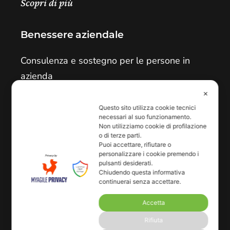
Scopri di più
Benessere aziendale
Consulenza e sostegno per le persone in
azienda
✕
Scopri di più
Questo sito utilizza cookie tecnici
necessari al suo funzionamento.
Non utilizziamo cookie di profilazione
o di terze parti.
Contatti
Puoi accettare, rifiutare o
personalizzare i cookie premendo i
Via G. La Pira 19/4
pulsanti desiderati.
Chiudendo questa informativa
San Donà di Piave - VE
continuerai senza accettare.
info@bkrinformazione.it
Accetta
+39 0421 1846058
Rifiuta