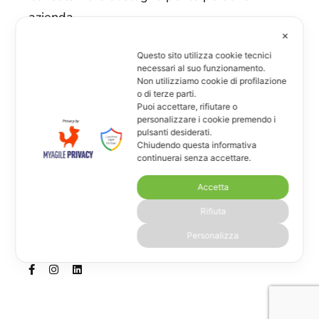
azienda
✕
Questo sito utilizza cookie tecnici
Scopri di più
necessari al suo funzionamento.
Non utilizziamo cookie di profilazione
o di terze parti.
Contatti
Puoi accettare, rifiutare o
personalizzare i cookie premendo i
Via G. La Pira 19/4
pulsanti desiderati.
Chiudendo questa informativa
San Donà di Piave - VE
continuerai senza accettare.
info@bkrinformazione.it
Accetta
+39 0421 1846058
Rifiuta
Personalizza