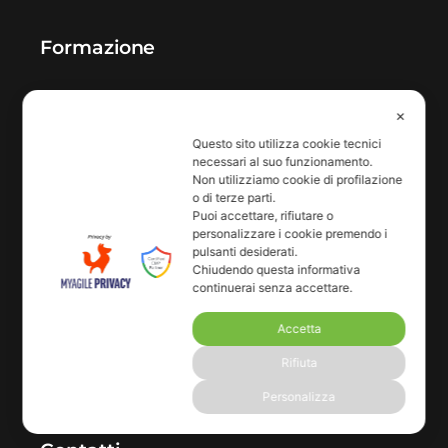
Formazione
Formazione obbligatoria TU 81/08 e
✕
formazione per le persone in azienda
Questo sito utilizza cookie tecnici
necessari al suo funzionamento.
Non utilizziamo cookie di profilazione
Scopri di più
o di terze parti.
Puoi accettare, rifiutare o
personalizzare i cookie premendo i
Benessere aziendale
pulsanti desiderati.
Chiudendo questa informativa
continuerai senza accettare.
Consulenza e sostegno per le persone in
azienda
Accetta
Rifiuta
Scopri di più
Personalizza