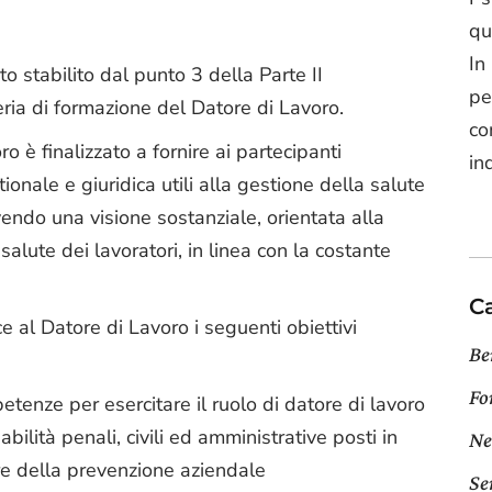
qu
In
to stabilito dal punto 3 della Parte II
pe
ria di formazione del Datore di Lavoro.
co
o è finalizzato a fornire ai partecipanti
in
onale e giuridica utili alla gestione della salute
vendo una visione sostanziale, orientata alla
salute dei lavoratori, in linea con la costante
C
e al Datore di Lavoro i seguenti obiettivi
Be
Fo
tenze per esercitare il ruolo di datore di lavoro
bilità penali, civili ed amministrative posti in
Ne
ure della prevenzione aziendale
Se