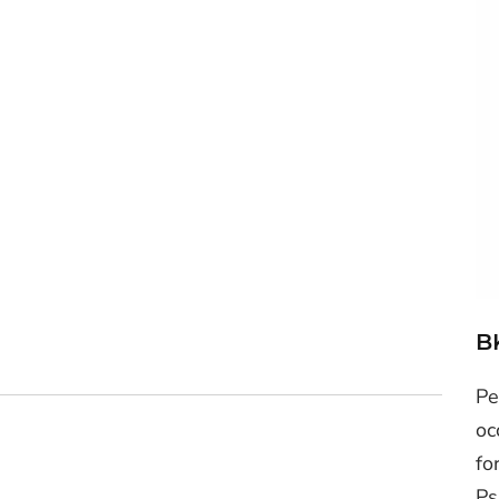
B
Pe
oc
fo
Ps