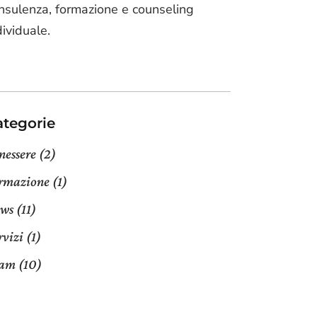
nsulenza, formazione e counseling
dividuale.
ategorie
nessere
(2)
rmazione
(1)
ws
(11)
rvizi
(1)
eam
(10)