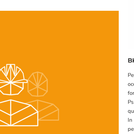
B
Pe
oc
fo
Ps
qu
In
pe