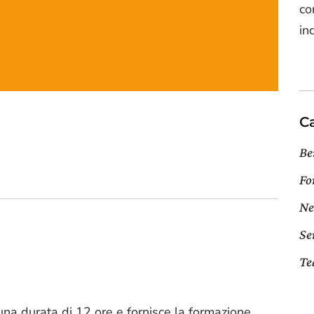
co
in
C
Be
Fo
Ne
Se
T
una durata di 12 ore e fornisce la formazione