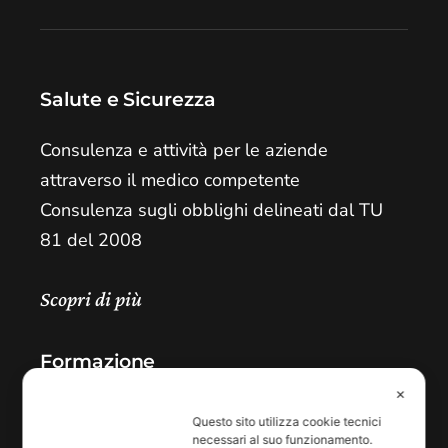
Salute e Sicurezza
Consulenza e attività per le aziende
attraverso il medico competente
Consulenza sugli obblighi delineati dal TU
81 del 2008
Scopri di più
Formazione
✕
Formazione obbligatoria TU 81/08 e
Questo sito utilizza cookie tecnici
formazione per le persone in azienda
necessari al suo funzionamento.