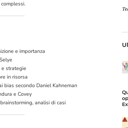
e complessi.
T
Ul
nizione e importanza
 Selye
 e strategie
re in risorsa
ne ai bias secondo Daniel Kahneman
Qu
andura e Covey
op
rainstorming, analisi di casi
Ex