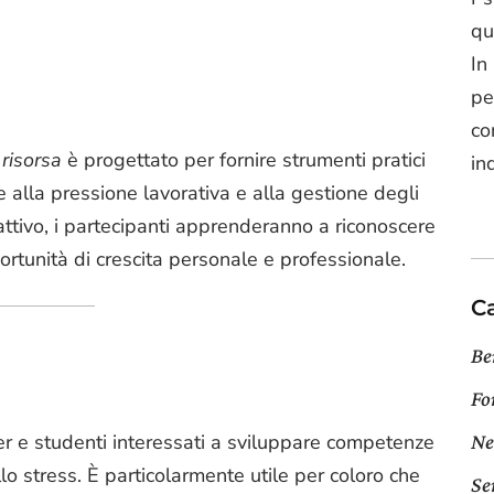
qu
In
pe
co
 risorsa
è progettato per fornire strumenti pratici
in
ate alla pressione lavorativa e alla gestione degli
attivo, i partecipanti apprenderanno a riconoscere
portunità di crescita personale e professionale.
C
Be
Fo
ger e studenti interessati a sviluppare competenze
Ne
o stress. È particolarmente utile per coloro che
Se