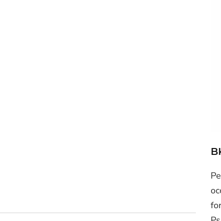
B
Pe
oc
fo
Ps