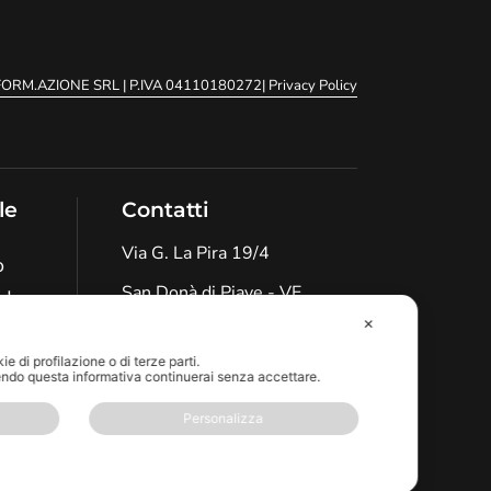
.FORM.AZIONE SRL
| P.IVA 04110180272
| Privacy Policy
le
Contatti
Via G. La Pira 19/4
o
San Donà di Piave - VE
nda
✕
info@bkrinformazione.it
e di profilazione o di terze parti.
+39 0421 1846058
ndo questa informativa continuerai senza accettare.
Personalizza