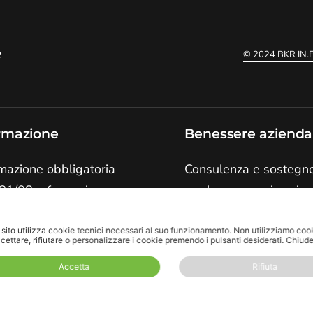
e
© 2024
BKR IN
rmazione
Benessere azienda
mazione obbligatoria
Consulenza e sostegn
81/08 e formazione
per le persone in azie
 le persone in azienda
Scopri di più
sito utilizza cookie tecnici necessari al suo funzionamento.
Non utilizziamo cooki
cettare, rifiutare o personalizzare i cookie premendo i pulsanti desiderati.
Chiude
pri di più
Accetta
Rifiuta