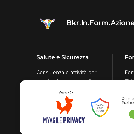
Bkr.In.Form.Azion
Salute e Sicurezza
Fo
Consulenza e attività per
For
le aziende attraverso il
TU 
medico competente
per
Consulenza sugli obblighi
Questo 
Puoi ac
Sco
delineati dal TU 81 del
2008