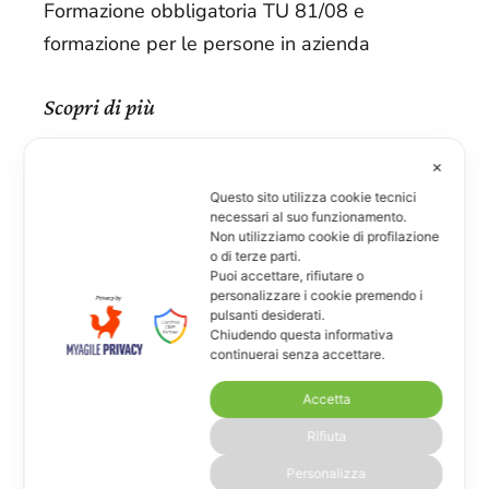
Formazione obbligatoria TU 81/08 e
formazione per le persone in azienda
Scopri di più
✕
Benessere aziendale
Questo sito utilizza cookie tecnici
necessari al suo funzionamento.
Consulenza e sostegno per le persone in
Non utilizziamo cookie di profilazione
o di terze parti.
azienda
Puoi accettare, rifiutare o
personalizzare i cookie premendo i
pulsanti desiderati.
Scopri di più
Chiudendo questa informativa
continuerai senza accettare.
Contatti
Accetta
Via G. La Pira 19/4
Rifiuta
Personalizza
San Donà di Piave - VE