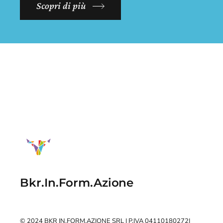
Scopri di più
Bkr.In.Form.Azione
© 2024
BKR IN.FORM.AZIONE SRL
| P.IVA 04110180272
|